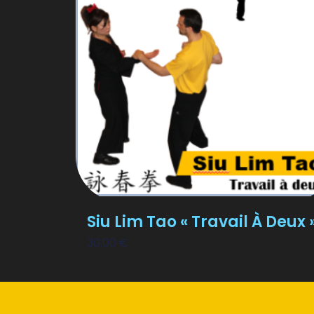
Siu Lim Tao « Travail À Deux 
30,00
€