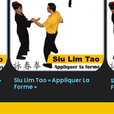
Siu Lim Tao « Appliquer La
»
S
Forme »
F
30,00
€
2