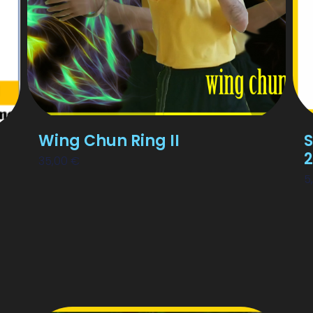
Wing Chun Ring II
S
2
35,00
€
5