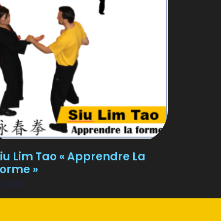
iu Lim Tao « Apprendre La
orme »
0,00
€