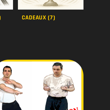
)
CADEAUX
(7)