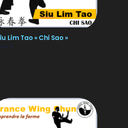
iu Lim Tao « Chi Sao »
0,00
€