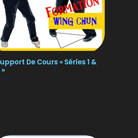
upport De Cours « Séries 1 &
 »
,90
€