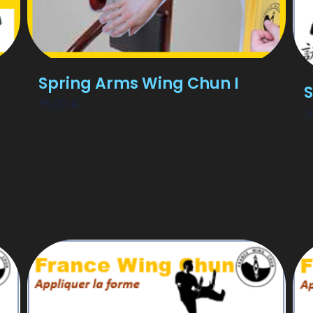
Spring Arms Wing Chun I
S
35,00
€
3