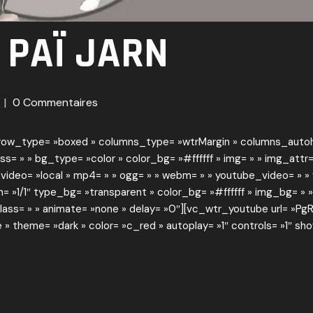
 PAÏ JARN
0 Commentaires
 » row_type= »boxed » columns_type= »wtrMargin » columns_aut
 » bg_type= »color » color_bg= »#ffffff » img= » » img_attr= 
_video= »local » mp4= » » ogg= » » webm= » » youtube_video= » 
 »1/1″ type_bg= »transparent » color_bg= »#ffffff » img_bg= » »
ss= » » animate= »none » delay= »0″][vc_wtr_youtube url= »Pg
e » theme= »dark » color= »c_red » autoplay= »1″ controls= »1″ sho