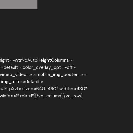
ohight= »wtrNoAutoHeightColumns »
»default » color_overlay_opt= »off »
» vimeo_video= » » mobile_img_poster= » »
 img_attr= »default »
RxJF-pXzI » size= »640-480″ width= »480″
winfo= »1″ rel= »1″][/vc_column][/vc_row]