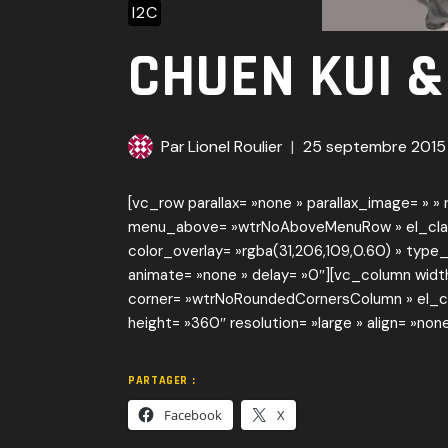
I2C
CHUEN KUI &
Par
Lionel Roulier
25 septembre 2015
[vc_row parallax= »none » parallax_image= »
menu_above= »wtrNoAboveMenuRow » el_class= »
color_overlay= »rgba(31,206,109,0.60) » type
animate= »none » delay= »0″][vc_column width=
corner= »wtrNoRoundedCornersColumn » el_cla
height= »360″ resolution= »large » align= »non
PARTAGER :
Facebook
X