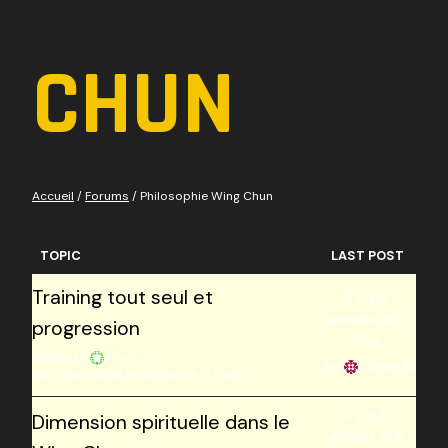
CHUN
Accueil
/
Forums
/
Philosophie Wing Chun
TOPIC
LAST POST
Training tout seul et
il y a 8
années et 5
progression
mois
Started by:
charly
by
Lionel Roulier
dans :
Techniques Wing Chun
2 Posts
il y a 8
Dimension spirituelle dans le
années et 5