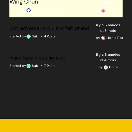
Wing Chun
mois
by
Stéphane
Started by:
Martine
4 Posts
il y a 8 années
Cet adversaire qui me fait grandir
et 3 mois
Started by:
Sab
4 Posts
by
Lionel Roulier
il y a 8 années
Faire face à ses limites
et 4 mois
Started by:
Sab
7 Posts
by
brice