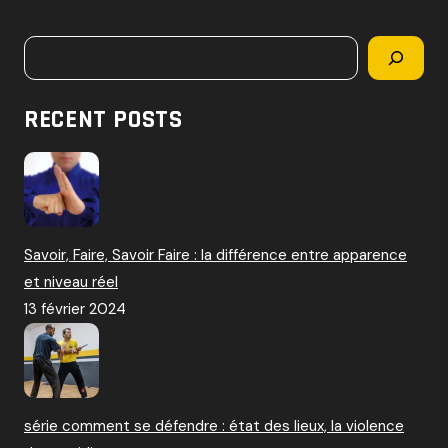
c
h
Rechercher
e
r
c
RECENT POSTS
h
e
r
:
Savoir, Faire, Savoir Faire : la différence entre apparence
et niveau réel
13 février 2024
série comment se défendre : état des lieux, la violence