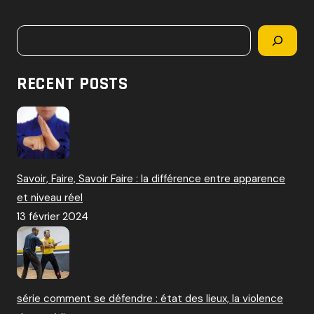
c
h
Rechercher
e
r
c
RECENT POSTS
h
e
r
:
Savoir, Faire, Savoir Faire : la différence entre apparence
et niveau réel
13 février 2024
série comment se défendre : état des lieux, la violence