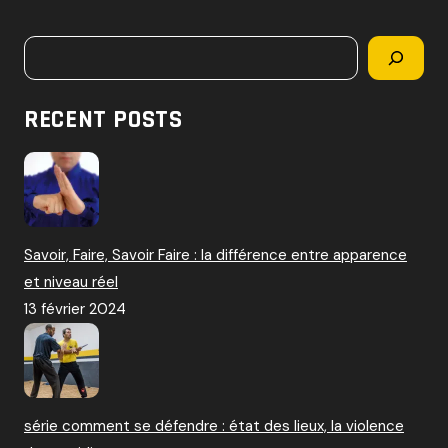
c
h
Rechercher
e
r
c
RECENT POSTS
h
e
r
:
Savoir, Faire, Savoir Faire : la différence entre apparence
et niveau réel
13 février 2024
série comment se défendre : état des lieux, la violence