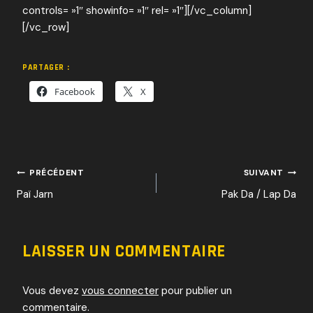
controls= »1″ showinfo= »1″ rel= »1″][/vc_column]
[/vc_row]
PARTAGER :
Facebook
X
NAVIGATION
PRÉCÉDENT
SUIVANT
Paï Jarn
Pak Da / Lap Da
DE
L’ARTICLE
LAISSER UN COMMENTAIRE
Vous devez
vous connecter
pour publier un
commentaire.