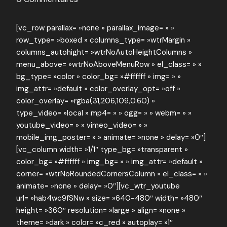
[vc_row parallax= »none » parallax_image= » »
row_type= »boxed » columns_type= »wtrMargin »
columns_autohight= »wtrNoAutoHeightColumns »
menu_above= »wtrNoAboveMenuRow » el_class= » »
bg_type= »color » color_bg= »#ffffff » img= » »
img_attr= »default » color_overlay_opt= »off »
color_overlay= »rgba(31,206,109,0.60) »
type_video= »local » mp4= » » ogg= » » webm= » »
youtube_video= » » vimeo_video= » »
mobile_img_poster= » » animate= »none » delay= »0″]
[vc_column width= »1/1″ type_bg= »transparent »
color_bg= »#ffffff » img_bg= » » img_attr= »default »
corner= »wtrNoRoundedCornersColumn » el_class= » »
animate= »none » delay= »0″][vc_wtr_youtube
url= »hab4wc9fSNw » size= »640-480″ width= »480″
height= »360″ resolution= »large » align= »none »
theme= »dark » color= »c_red » autoplay= »1″