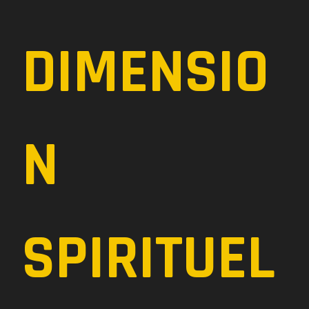
DIMENSIO
N
SPIRITUEL