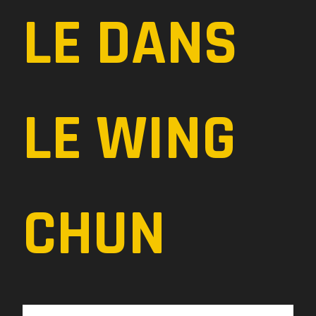
LE DANS
LE WING
CHUN