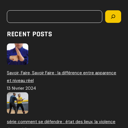
c
h
Rechercher
e
r
c
RECENT POSTS
h
e
r
:
Savoir, Faire, Savoir Faire : la différence entre apparence
et niveau réel
13 février 2024
série comment se défendre : état des lieux, la violence