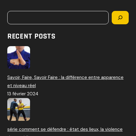
c
h
Rechercher
e
r
c
RECENT POSTS
h
e
r
:
Savoir, Faire, Savoir Faire : la différence entre apparence
et niveau réel
13 février 2024
série comment se défendre : état des lieux, la violence