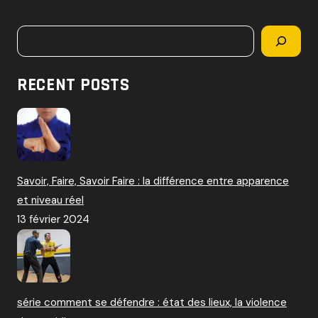
c
h
Rechercher
e
r
c
RECENT POSTS
h
e
r
:
Savoir, Faire, Savoir Faire : la différence entre apparence
et niveau réel
13 février 2024
série comment se défendre : état des lieux, la violence