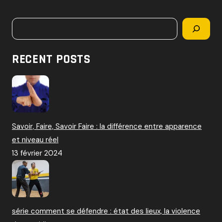
c
h
Rechercher
e
r
c
RECENT POSTS
h
e
r
:
Savoir, Faire, Savoir Faire : la différence entre apparence
et niveau réel
13 février 2024
série comment se défendre : état des lieux, la violence