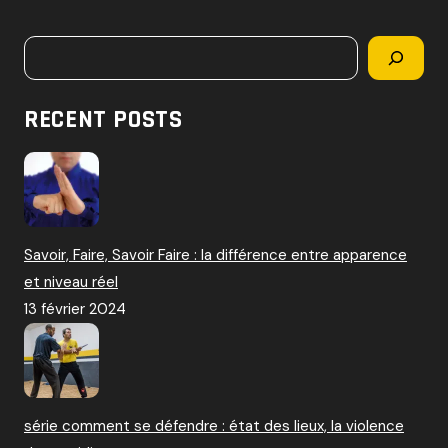
c
h
Rechercher
e
r
c
RECENT POSTS
h
e
r
:
Savoir, Faire, Savoir Faire : la différence entre apparence
et niveau réel
13 février 2024
série comment se défendre : état des lieux, la violence