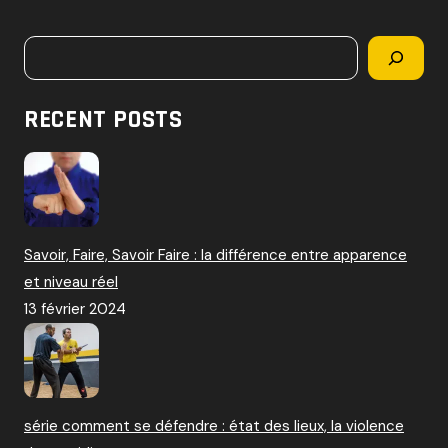
c
h
Rechercher
e
r
c
RECENT POSTS
h
e
r
:
Savoir, Faire, Savoir Faire : la différence entre apparence
et niveau réel
13 février 2024
série comment se défendre : état des lieux, la violence