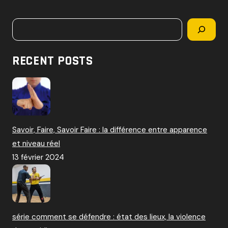
c
h
Rechercher
e
r
c
RECENT POSTS
h
e
r
:
Savoir, Faire, Savoir Faire : la différence entre apparence
et niveau réel
13 février 2024
série comment se défendre : état des lieux, la violence