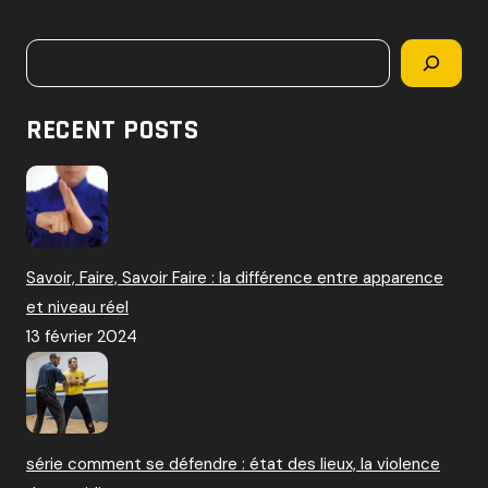
c
h
Rechercher
e
r
c
RECENT POSTS
h
e
r
:
Savoir, Faire, Savoir Faire : la différence entre apparence
et niveau réel
13 février 2024
série comment se défendre : état des lieux, la violence