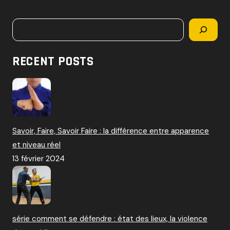
c
h
Rechercher
e
r
c
RECENT POSTS
h
e
r
:
Savoir, Faire, Savoir Faire : la différence entre apparence
et niveau réel
13 février 2024
série comment se défendre : état des lieux, la violence