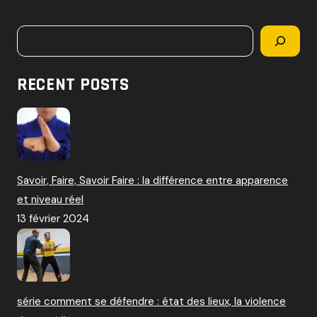
c
h
Rechercher
e
r
c
RECENT POSTS
h
e
r
:
Savoir, Faire, Savoir Faire : la différence entre apparence
et niveau réel
13 février 2024
série comment se défendre : état des lieux, la violence