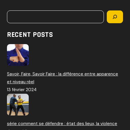
c
h
Rechercher
e
r
c
RECENT POSTS
h
e
r
:
Savoir, Faire, Savoir Faire : la différence entre apparence
et niveau réel
13 février 2024
série comment se défendre : état des lieux, la violence