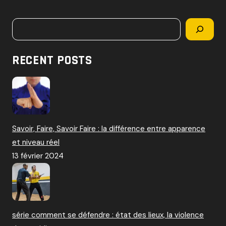
c
h
Rechercher
e
r
c
RECENT POSTS
h
e
r
:
Savoir, Faire, Savoir Faire : la différence entre apparence
et niveau réel
13 février 2024
série comment se défendre : état des lieux, la violence