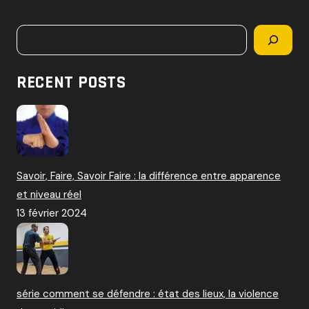
c
h
Rechercher
e
r
c
RECENT POSTS
h
e
r
:
Savoir, Faire, Savoir Faire : la différence entre apparence
et niveau réel
13 février 2024
série comment se défendre : état des lieux, la violence