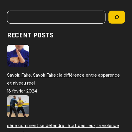
c
h
Rechercher
e
r
c
RECENT POSTS
h
e
r
:
Savoir, Faire, Savoir Faire : la différence entre apparence
et niveau réel
13 février 2024
série comment se défendre : état des lieux, la violence