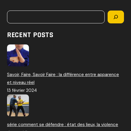
c
h
Rechercher
e
r
c
RECENT POSTS
h
e
r
:
Savoir, Faire, Savoir Faire : la différence entre apparence
et niveau réel
13 février 2024
série comment se défendre : état des lieux, la violence