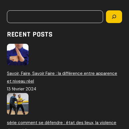
c
h
Rechercher
e
r
c
RECENT POSTS
h
e
r
:
Savoir, Faire, Savoir Faire : la différence entre apparence
et niveau réel
13 février 2024
série comment se défendre : état des lieux, la violence