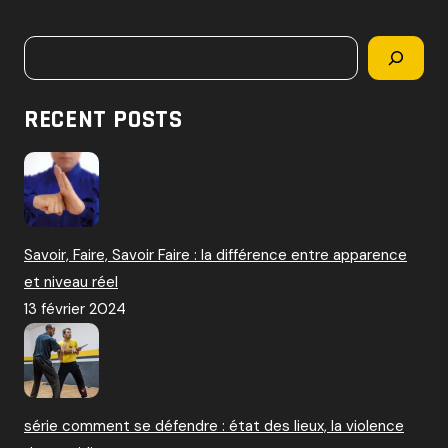
c
h
Rechercher
e
r
c
RECENT POSTS
h
e
r
:
Savoir, Faire, Savoir Faire : la différence entre apparence
et niveau réel
13 février 2024
série comment se défendre : état des lieux, la violence