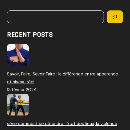
c
h
Rechercher
e
r
c
RECENT POSTS
h
e
r
:
Savoir, Faire, Savoir Faire : la différence entre apparence
et niveau réel
13 février 2024
série comment se défendre : état des lieux, la violence