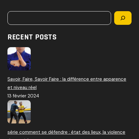
c
h
Rechercher
e
r
c
RECENT POSTS
h
e
r
:
Savoir, Faire, Savoir Faire : la différence entre apparence
et niveau réel
13 février 2024
série comment se défendre : état des lieux, la violence