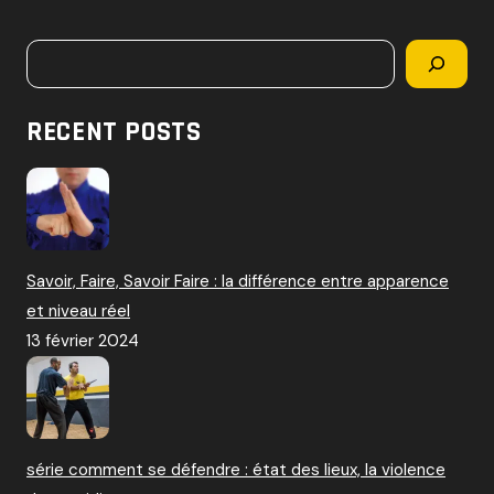
c
h
Rechercher
e
r
c
RECENT POSTS
h
e
r
:
Savoir, Faire, Savoir Faire : la différence entre apparence
et niveau réel
13 février 2024
série comment se défendre : état des lieux, la violence