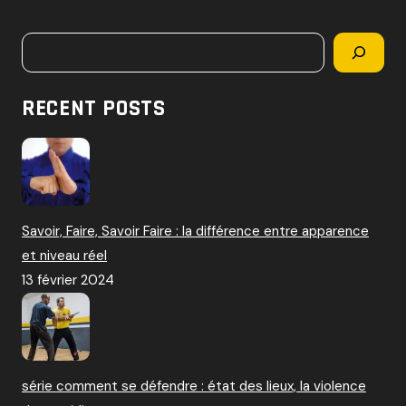
c
h
Rechercher
e
r
c
RECENT POSTS
h
e
r
:
Savoir, Faire, Savoir Faire : la différence entre apparence
et niveau réel
13 février 2024
série comment se défendre : état des lieux, la violence