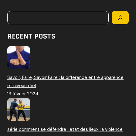
c
h
Rechercher
e
r
c
RECENT POSTS
h
e
r
:
Savoir, Faire, Savoir Faire : la différence entre apparence
et niveau réel
13 février 2024
série comment se défendre : état des lieux, la violence