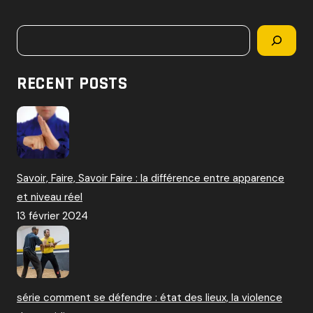
c
h
Rechercher
e
r
c
RECENT POSTS
h
e
r
:
Savoir, Faire, Savoir Faire : la différence entre apparence
et niveau réel
13 février 2024
série comment se défendre : état des lieux, la violence