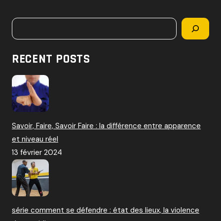
c
h
Rechercher
e
r
c
RECENT POSTS
h
e
r
:
Savoir, Faire, Savoir Faire : la différence entre apparence
et niveau réel
13 février 2024
série comment se défendre : état des lieux, la violence