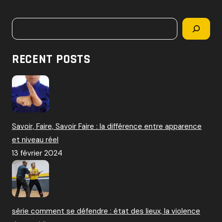
c
h
Rechercher
e
r
c
RECENT POSTS
h
e
r
:
Savoir, Faire, Savoir Faire : la différence entre apparence
et niveau réel
13 février 2024
série comment se défendre : état des lieux, la violence