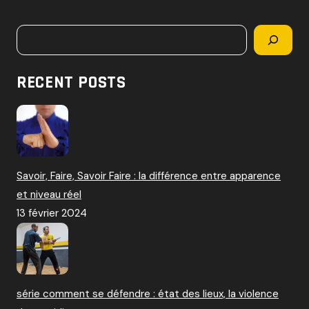
c
h
Rechercher
e
r
c
RECENT POSTS
h
e
r
:
Savoir, Faire, Savoir Faire : la différence entre apparence
et niveau réel
13 février 2024
série comment se défendre : état des lieux, la violence