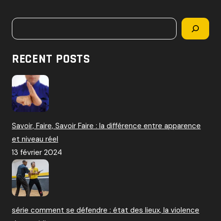
c
h
Rechercher
e
r
c
RECENT POSTS
h
e
r
:
Savoir, Faire, Savoir Faire : la différence entre apparence
et niveau réel
13 février 2024
série comment se défendre : état des lieux, la violence