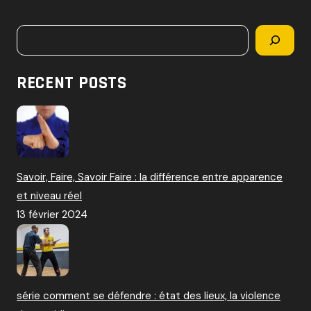
c
h
Rechercher
e
r
c
RECENT POSTS
h
e
r
:
Savoir, Faire, Savoir Faire : la différence entre apparence
et niveau réel
13 février 2024
série comment se défendre : état des lieux, la violence