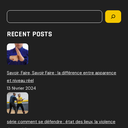
c
h
Rechercher
e
r
c
RECENT POSTS
h
e
r
:
Savoir, Faire, Savoir Faire : la différence entre apparence
et niveau réel
13 février 2024
série comment se défendre : état des lieux, la violence