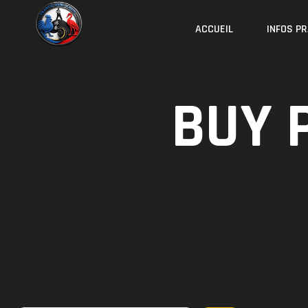
Skip
to
ACCUEIL
INFOS P
content
BUY 
Rechercher