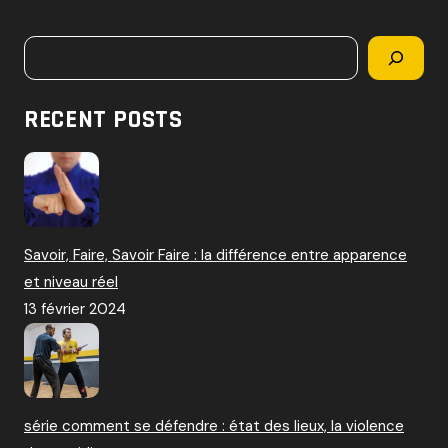
c
h
Rechercher
e
r
c
RECENT POSTS
h
e
r
:
Savoir, Faire, Savoir Faire : la différence entre apparence
et niveau réel
13 février 2024
série comment se défendre : état des lieux, la violence