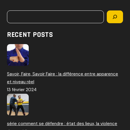
c
h
Rechercher
e
r
c
RECENT POSTS
h
e
r
:
Savoir, Faire, Savoir Faire : la différence entre apparence
et niveau réel
13 février 2024
série comment se défendre : état des lieux, la violence