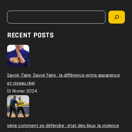
c
h
Rechercher
e
r
c
RECENT POSTS
h
e
r
:
Savoir, Faire, Savoir Faire : la différence entre apparence
et niveau réel
13 février 2024
série comment se défendre : état des lieux, la violence