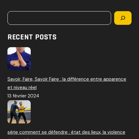
c
h
Rechercher
e
r
c
RECENT POSTS
h
e
r
:
Savoir, Faire, Savoir Faire : la différence entre apparence
et niveau réel
13 février 2024
série comment se défendre : état des lieux, la violence