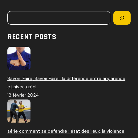
c
h
Rechercher
e
r
c
RECENT POSTS
h
e
r
:
Savoir, Faire, Savoir Faire : la différence entre apparence
et niveau réel
13 février 2024
série comment se défendre : état des lieux, la violence