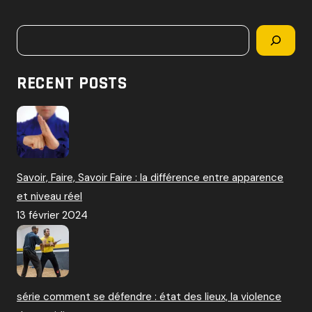
c
h
Rechercher
e
r
c
RECENT POSTS
h
e
r
:
Savoir, Faire, Savoir Faire : la différence entre apparence
et niveau réel
13 février 2024
série comment se défendre : état des lieux, la violence