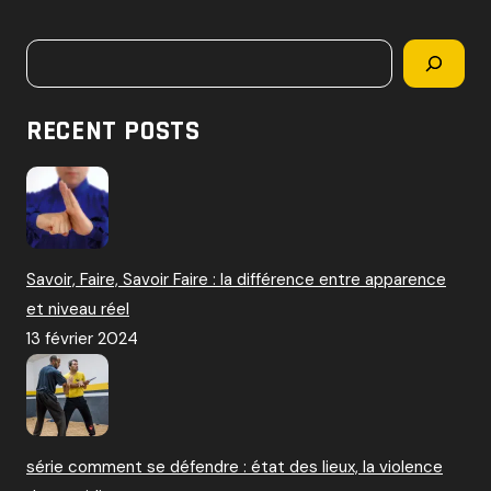
c
h
Rechercher
e
r
c
RECENT POSTS
h
e
r
:
Savoir, Faire, Savoir Faire : la différence entre apparence
et niveau réel
13 février 2024
série comment se défendre : état des lieux, la violence