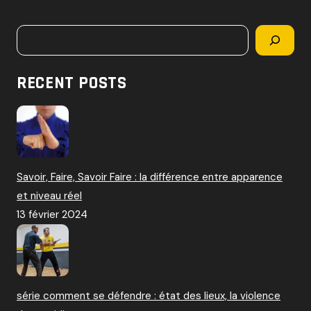
c
h
Rechercher
e
r
c
RECENT POSTS
h
e
r
:
Savoir, Faire, Savoir Faire : la différence entre apparence
et niveau réel
13 février 2024
série comment se défendre : état des lieux, la violence