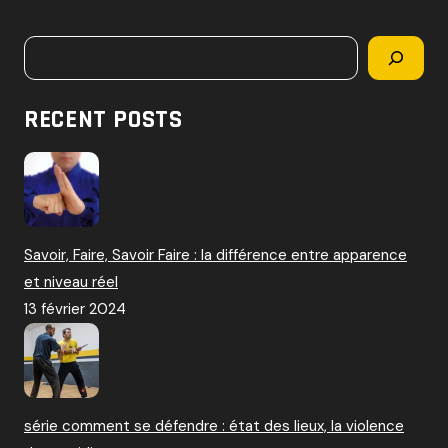
c
h
Rechercher
e
r
c
RECENT POSTS
h
e
r
:
Savoir, Faire, Savoir Faire : la différence entre apparence
et niveau réel
13 février 2024
série comment se défendre : état des lieux, la violence