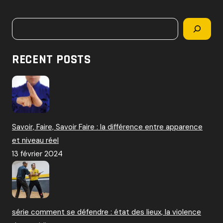
c
h
Rechercher
e
r
c
RECENT POSTS
h
e
r
:
Savoir, Faire, Savoir Faire : la différence entre apparence
et niveau réel
13 février 2024
série comment se défendre : état des lieux, la violence