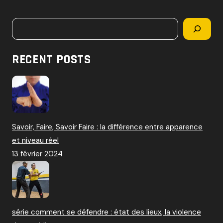
c
h
Rechercher
e
r
c
RECENT POSTS
h
e
r
:
Savoir, Faire, Savoir Faire : la différence entre apparence
et niveau réel
13 février 2024
série comment se défendre : état des lieux, la violence