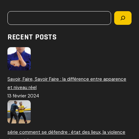
c
h
Rechercher
e
r
c
RECENT POSTS
h
e
r
:
Savoir, Faire, Savoir Faire : la différence entre apparence
et niveau réel
13 février 2024
série comment se défendre : état des lieux, la violence